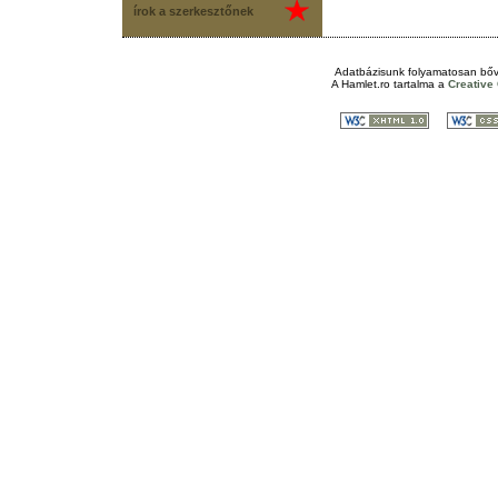
írok a szerkesztőnek
Adatbázisunk folyamatosan bőv
A
Hamlet.ro
tartalma a
Creativ