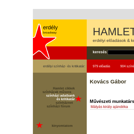
erdély
HAMLET
broadway
erdélyi előadások & kr
keresés
erdélyi színház- és kritikatár:
979 előadás
904 szín
Kovács Gábor
Hamlet cikkek
színházak műsora
színházi adatbank
és kritikatár
Művészeti munkatár
színháznet
színházi fórum
Mátyás király ajándéka
kinyomtatom