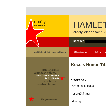
erdély
HAMLET
broadway
erdélyi előadások & kr
keresés
erdélyi színház- és kritikatár:
979 előadás
904 szín
Kocsis Hunor-Ti
Hamlet cikkek
színházak műsora
színházi adatbank
és kritikatár
Szerepek:
színháznet
színházi fórum
Sza­ká­csok, kukták
Az erdő állatai
kinyomtatom
Herceg