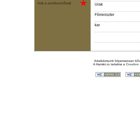
írok a szerkesztőnek
Urak
Főminiszter
kar
Adatbázisunk folyamatosan bőv
A
Hamlet.ro
tartalma a
Creativ